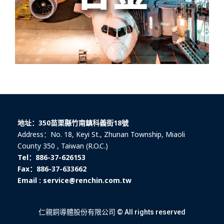
地址：350苗栗縣竹南鎮科義街18號
Address：No. 18, Keyi St., Zhunan Township, Miaoli
County 350 , Taiwan (R.O.C.)
Tel：886-37-626153
Fax：886-37-633662
Email : service@renchin.com.tw
仁親銅導體股份有限公司 © All rights reserved