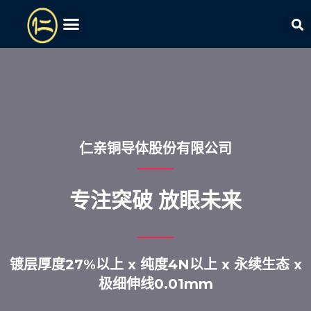
仁亲铜导体股份有限公司
专注突破 放眼未来
镀层厚度27%以上 x 纯度4N以上 x 永续生态 x
极细伸线0.01mm