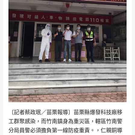
〔記者蔡政珉／苗栗報導〕苗栗縣爆發科技廠移
工群聚感染，而竹南鎮身為重災區，轄區竹南警
分局員警必須擔負第一線防疫重責。，仁親銅導