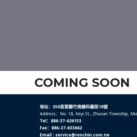
COMING SOON
地址：350苗栗縣竹南鎮科義街18號
Address：No. 18, Keyi St., Zhunan Township, Miao
Tel：886-37-626153
Fax：886-37-633662
Email : service@renchin.com.tw